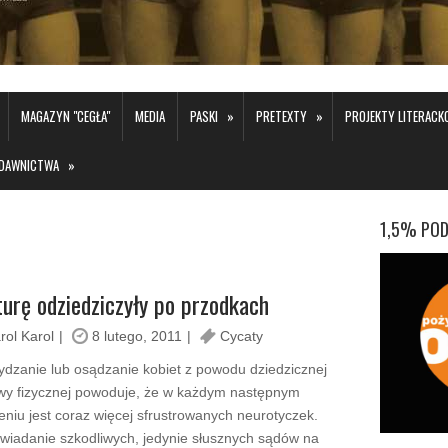
»
»
MAGAZYN "CEGŁA"
MEDIA
PASKI
PRETEXTY
PROJEKTY LITERAC
»
DAWNICTWA
1,5% POD
urę odziedziczyły po przodkach
rol Karol
8 lutego, 2011
Cycaty
dzanie lub osądzanie kobiet z powodu dziedzicznej
y fizycznej powoduje, że w każdym następnym
eniu jest coraz więcej sfrustrowanych neurotyczek.
iadanie szkodliwych, jedynie słusznych sądów na