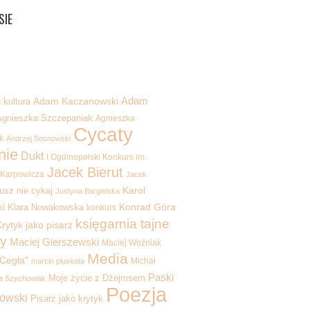
SIE
Adam
kultura
Adam Kaczanowski
Agnieszka Szczepaniak
Agnieszka
Cycaty
k
Andrzej Sosnowski
nie
Dukt
I Ogólnopolski Konkurs im.
Jacek Bierut
 Karpowicza
Jacek
Karol
usz nie cykaj
Justyna Bargielska
i
Konrad Góra
Klara Nowakowska
konkurs
księgarnia tajne
rytyk jako pisarz
y
Maciej Gierszewski
Maciej Woźniak
Media
Cegła"
Michał
marcin pluskota
Paski
Moje życie z Dżejmsem
a Szychowiak
Poezja
kowski
Pisarz jako krytyk