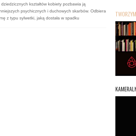
 dziedzicznych kształtów kobiety pozbawia ją
nniejszych psychicznych i duchowych skarbów. Odbiera
TWORZYMY
umę z typu sylwetki, jaką dostała w spadku
KAMERALN