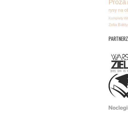
Proza
rysy na o
Komplety W
Zofia Bałdy
PARTNERZ