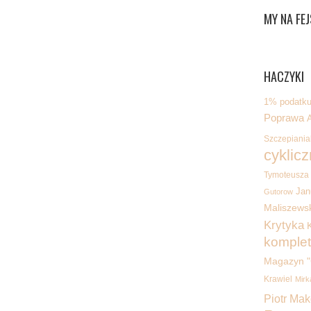
MY NA FEJ
HACZYKI
1% podatku 
Poprawa
Szczepiania
cyklicz
Tymoteusza
Jan
Gutorow
Maliszewsk
Krytyka
K
komplet
Magazyn "
Krawiel
Mirk
Piotr Ma