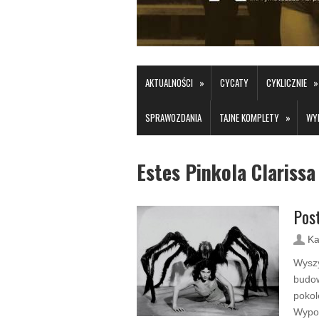
»
»
AKTUALNOŚCI
CYCATY
CYKLICZNIE
»
SPRAWOZDANIA
TAJNE KOMPLETY
WY
Estes Pinkola Clarissa
Post
Ka
Wyszy
budow
pokol
Wypow