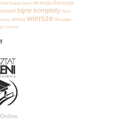
recenzja
Recenzje
Rafał Kwiatkowski
tajne komplety
brysach
Tajne
wiersze
wiersz
Wrocław
rocław
ga
Żanklody
Y