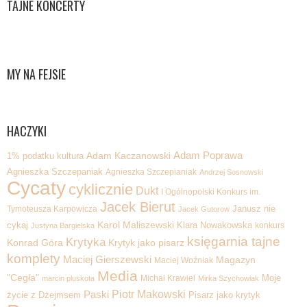
TAJNE KONCERTY
MY NA FEJSIE
HACZYKI
Adam Poprawa
1% podatku kultura
Adam Kaczanowski
Agnieszka Szczepaniak
Agnieszka Szczepianiak
Andrzej Sosnowski
Cycaty
cyklicznie
Dukt
I Ogólnopolski Konkurs im.
Jacek Bierut
Tymoteusza Karpowicza
Janusz nie
Jacek Gutorow
Karol Maliszewski
cykaj
Klara Nowakowska
konkurs
Justyna Bargielska
księgarnia tajne
Krytyka
Krytyk jako pisarz
Konrad Góra
komplety
Maciej Gierszewski
Magazyn
Maciej Woźniak
Media
"Cegła"
Michał Krawiel
Moje
marcin pluskota
Mirka Szychowiak
Piotr Makowski
Paski
życie z Dżejmsem
Pisarz jako krytyk