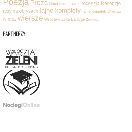
Poezja
Proza
recenzja
Recenzje
Rafał Kwiatkowski
tajne komplety
rysy na obrysach
Tajne Komplety Wrocław
wiersze
wiersz
Wrocław
Zofia Bałdyga
Żanklody
PARTNERZY