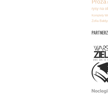
Proza
rysy na o
Komplety W
Zofia Bałdy
PARTNERZ