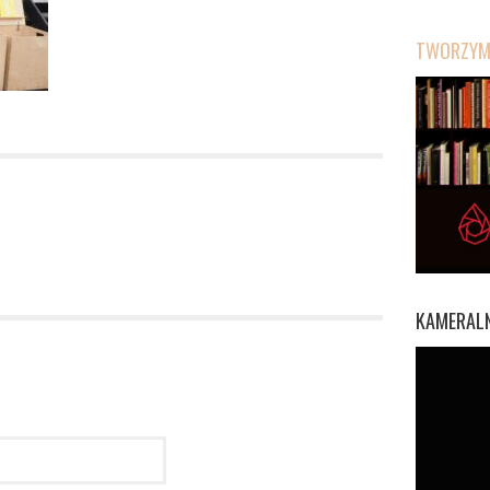
TWORZYMY
KAMERALN