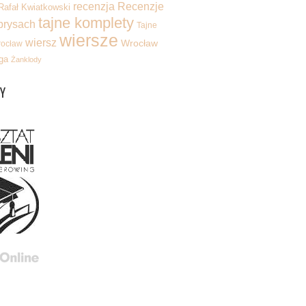
recenzja
Recenzje
Rafał Kwiatkowski
tajne komplety
brysach
Tajne
wiersze
wiersz
Wrocław
rocław
ga
Żanklody
Y