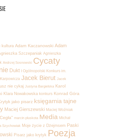
SIE
Adam
kultura
Adam Kaczanowski
Agnieszka Szczepaniak
Agnieszka
Cycaty
k
Andrzej Sosnowski
nie
Dukt
I Ogólnopolski Konkurs im.
Jacek Bierut
 Karpowicza
Jacek
Karol
usz nie cykaj
Justyna Bargielska
i
Konrad Góra
Klara Nowakowska
konkurs
księgarnia tajne
rytyk jako pisarz
y
Maciej Gierszewski
Maciej Woźniak
Media
Cegła"
Michał
marcin pluskota
Paski
Moje życie z Dżejmsem
a Szychowiak
Poezja
kowski
Pisarz jako krytyk