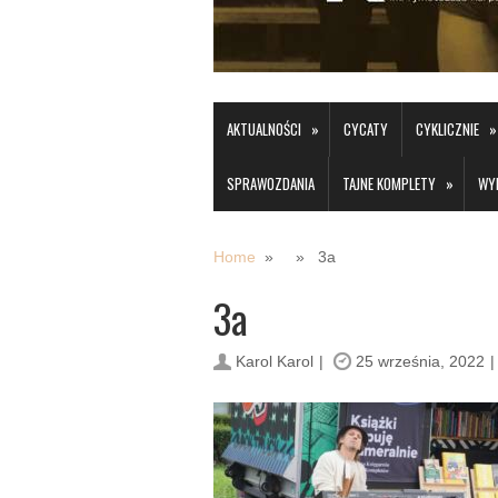
»
»
AKTUALNOŚCI
CYCATY
CYKLICZNIE
»
SPRAWOZDANIA
TAJNE KOMPLETY
WY
Home
» » 3a
3a
Karol Karol
25 września, 2022