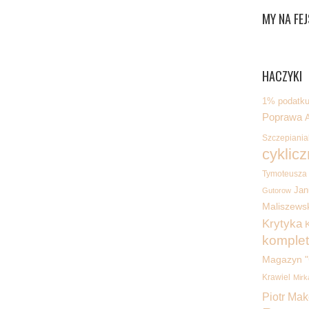
MY NA FEJ
HACZYKI
1% podatku 
Poprawa
Szczepiania
cyklicz
Tymoteusza
Jan
Gutorow
Maliszewsk
Krytyka
K
komplet
Magazyn "
Krawiel
Mirk
Piotr Ma