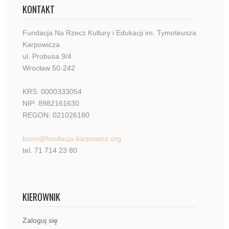
KONTAKT
Fundacja Na Rzecz Kultury i Edukacji im. Tymoteusza
Karpowicza
ul. Probusa 9/4
Wrocław 50-242
KRS: 0000333054
NIP: 8982161630
REGON: 021026180
biuro@fundacja-karpowicz.org
tel. 71 714 23 80
KIEROWNIK
Zaloguj się