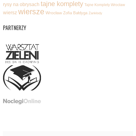
tajne komplety
rysy na obrysach
Tajne Komplety Wrocław
wiersze
wiersz
Wrocław
Zofia Bałdyga
Żanklody
PARTNERZY