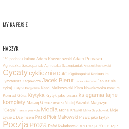
MY NA FEJSIE
HACZYKI
Adam Poprawa
1% podatku kultura
Adam Kaczanowski
Agnieszka Szczepaniak
Agnieszka Szczepianiak
Andrzej Sosnowski
Cycaty
cyklicznie
Dukt
I Ogólnopolski Konkurs im.
Jacek Bierut
Tymoteusza Karpowicza
Janusz nie
Jacek Gutorow
Karol Maliszewski
cykaj
Klara Nowakowska
konkurs
Justyna Bargielska
księgarnia tajne
Krytyka
Krytyk jako pisarz
Konrad Góra
komplety
Maciej Gierszewski
Magazyn
Maciej Woźniak
Media
"Cegła"
Michał Krawiel
Moje
marcin pluskota
Mirka Szychowiak
Piotr Makowski
Paski
życie z Dżejmsem
Pisarz jako krytyk
Poezja
Proza
recenzja
Recenzje
Rafał Kwiatkowski