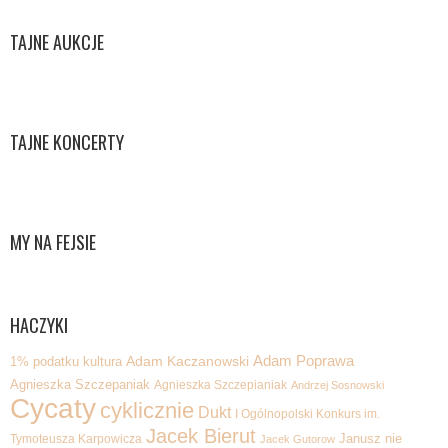
TAJNE AUKCJE
TAJNE KONCERTY
MY NA FEJSIE
HACZYKI
Adam Poprawa
1% podatku kultura
Adam Kaczanowski
Agnieszka Szczepaniak
Agnieszka Szczepianiak
Andrzej Sosnowski
Cycaty
cyklicznie
Dukt
I Ogólnopolski Konkurs im.
Jacek Bierut
Tymoteusza Karpowicza
Janusz nie
Jacek Gutorow