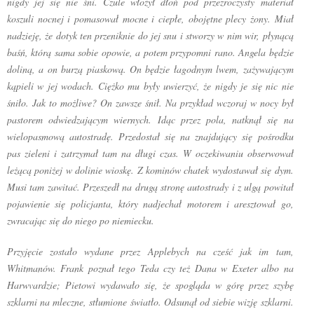
nigdy jej się nie śni. Czule włożył dłoń pod przezroczysty materiał
koszuli nocnej i pomasował mocne i ciepłe, obojętne plecy żony. Miał
nadzieję, że dotyk ten przeniknie do jej snu i stworzy w nim wir, płynącą
baśń, którą sama sobie opowie, a potem przypomni rano. Angela będzie
doliną, a on burzą piaskową. On będzie łagodnym lwem, zażywającym
kąpieli w jej wodach. Ciężko mu były uwierzyć, że nigdy je się nic nie
śniło. Jak to możliwe? On zawsze śnił. Na przykład wczoraj w nocy był
pastorem odwiedzającym wiernych. Idąc przez pola, natknął się na
wielopasmową autostradę. Przedostał się na znajdujący się pośrodku
pas zieleni i zatrzymał tam na długi czas. W oczekiwaniu obserwował
leżącą poniżej w dolinie wioskę. Z kominów chatek wydostawał się dym.
Musi tam zawitać. Przeszedł na drugą stronę autostrady i z ulgą powitał
pojawienie się policjanta, który nadjechał motorem i aresztował go,
zwracając się do niego po niemiecku.
Przyjęcie zostało wydane przez Applebych na cześć jak im tam,
Whitmanów. Frank poznał tego Teda czy też Dana w Exeter albo na
Harwvardzie; Pietowi wydawało się, że spogląda w górę przez szybę
szklarni na mleczne, stłumione światło. Odsunął od siebie wizję szklarni.