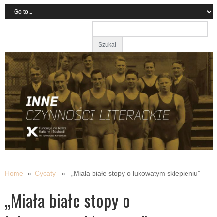
Home
»
Cycaty
» „Miała białe stopy o łukowatym sklepieniu”
„Miała białe stopy o