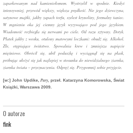
zaparkowanym nad kamieniołomem. Wystrzelił w spodnie. Kiedyś
intensywniej, przewód większy, większa prędkość. Nie jego dziewczyna,
satynowe majtki, jakby zapach torfu, szelest krynoliny, formalny taniec.
W mgnieniu oka jej ciemny język wyzywająco pod jego językiem.
Wiadomość rozbiegła się nerwami po ciele. Od razu sztywny. Dotyk.
Płatek jakby z wosku, otulony matowymi loczkami: obudź się. Alkohol.
Złe, otępiające świństwo. Spowalnia krew i zmniejsza napięcie
mięśniowe. Obrócił się, ubił poduszkę i wyciągnął się na płask,
próbując ułożyć się jak najlepiej w stosunku do niewidzialnego ziarnka,
ziarnka świata – przeznaczenia. Odpręż się. Przypomnij sobie przyjęcie.
Pary,
[w:] John Updike,
przeł. Katarzyna Komorowska, Świat
Książki, Warszawa 2009.
O autorze
fink