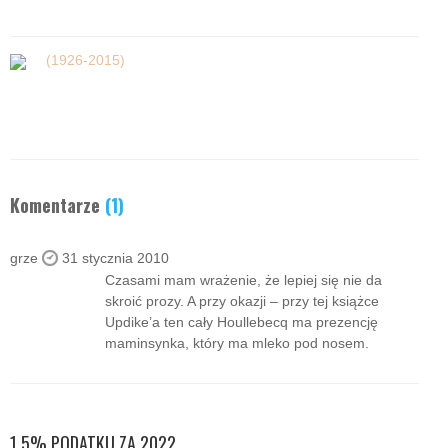
(1926-2015)
Komentarze
(1)
grze
31 stycznia 2010
Czasami mam wrażenie, że lepiej się nie da
skroić prozy. A przy okazji – przy tej książce
Updike’a ten cały Houllebecq ma prezencję
maminsynka, który ma mleko pod nosem.
1,5% PODATKU ZA 2022