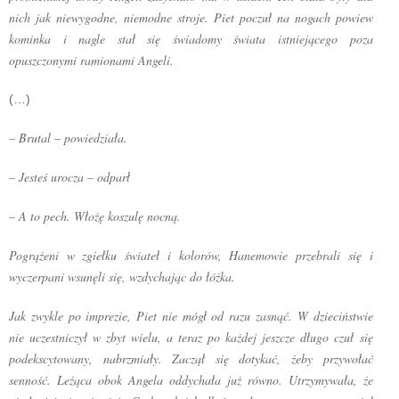
nich jak niewygodne, niemodne stroje. Piet poczuł na nogach powiew
kominka i nagle stał się świadomy świata istniejącego poza
opuszczonymi ramionami Angeli.
(…)
– Brutal – powiedziała.
– Jesteś urocza – odparł
– A to pech. Włożę koszulę nocną.
Pogrążeni w zgiełku świateł i kolorów, Hanemowie przebrali się i
wyczerpani wsunęli się, wzdychając do łóżka.
Jak zwykle po imprezie, Piet nie mógł od razu zasnąć. W dzieciństwie
nie uczestniczył w zbyt wielu, a teraz po każdej jeszcze długo czuł się
podekscytowany, nabrzmiały. Zaczął się dotykać, żeby przywołać
senność. Leżąca obok Angela oddychała już równo. Utrzymywała, że