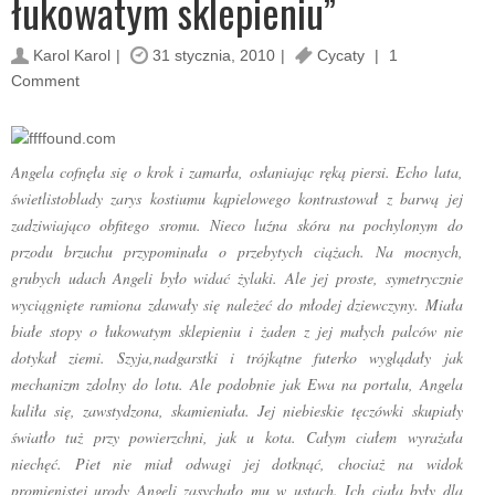
łukowatym sklepieniu”
Karol Karol
31 stycznia, 2010
Cycaty
1
Comment
Angela cofnęła się o krok i zamarła, osłaniając ręką piersi. Echo lata,
świetlistoblady zarys kostiumu kąpielowego kontrastował z barwą jej
zadziwiająco obfitego sromu. Nieco luźna skóra na pochylonym do
przodu brzuchu przypominała o przebytych ciążach. Na mocnych,
grubych udach Angeli było widać żylaki. Ale jej proste, symetrycznie
wyciągnięte ramiona zdawały się należeć do młodej dziewczyny. Miała
białe stopy o łukowatym sklepieniu i żaden z jej małych palców nie
dotykał ziemi. Szyja,nadgarstki i trójkątne futerko wyglądały jak
mechanizm zdolny do lotu. Ale podobnie jak Ewa na portalu, Angela
kuliła się, zawstydzona, skamieniała. Jej niebieskie tęczówki skupiały
światło tuż przy powierzchni, jak u kota. Całym ciałem wyrażała
niechęć. Piet nie miał odwagi jej dotknąć, chociaż na widok
promienistej urody Angeli zasychało mu w ustach. Ich ciała były dla