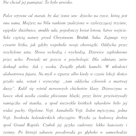
Nie chciał jej pamiętać. To było urwisko.
Palce sztywne od starań, by dać żonie sen: dziecko na rzece, którą jest
ona sama, Mojżesz na Nilu rankiem znaleziony w szeleszczącej trzcinie,
egipskie służebnice, smukłe uda, pojedynczy kwiat lotosu, łatwe wejście.
Seks częścią natury przed Chrystusem.
Suka. Zajmuje trzy
Brutal.
czwarte łóżka, jak gdyby wypełniła swoje obowiązki. Oddycha przez
rozchylone usta. Słowa wchodzą i wychodzą. Dziewice zapłodnione
przez ucho. Powiedz mi jeszcze o psychologii. Dla odmiany znów
dotknął siebie. Jak z wosku. Zwiędłe płatki
kamelii. W młodości
alabastrowa fujara. Na myśl o szparze albo kiedy w czasie lekcji słońce
grzało uda, wstań i wyrecytuj: „tam oddycha człowiek o martwej
duszy”. Kulił się wśród nerwowych chichotów klasy. Dziewczyna w
ławce obok nosiła cienkie płócienne bluzki, przez które prześwitywały
ramiączka od stanika, a spod niezwykle krótkich rękawków było jej
widać pachy. Ogolone. Vojt. Annabelle Vojt. Jeden mężczyzna, jedna
Vojt. Swoboda holenderskich obyczajów. Wyszła za hodowcę drobiu
spod Grand Rapids. Czubek jej języka cudowny: lekko kanciasty i
zwinny. Po którejś zabawie pocałowała go głęboko w samochodzie