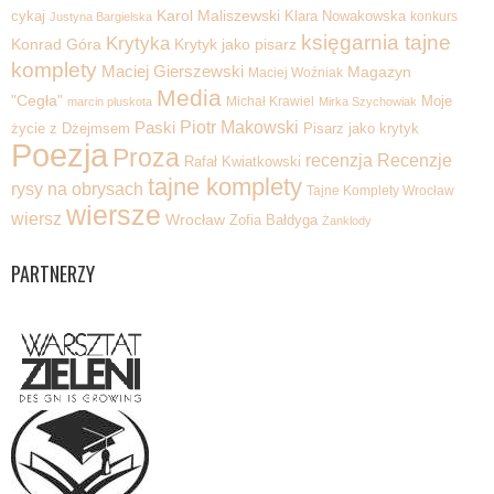
Karol Maliszewski
cykaj
Klara Nowakowska
konkurs
Justyna Bargielska
księgarnia tajne
Krytyka
Krytyk jako pisarz
Konrad Góra
komplety
Maciej Gierszewski
Magazyn
Maciej Woźniak
Media
"Cegła"
Michał Krawiel
Moje
marcin pluskota
Mirka Szychowiak
Piotr Makowski
Paski
życie z Dżejmsem
Pisarz jako krytyk
Poezja
Proza
recenzja
Recenzje
Rafał Kwiatkowski
tajne komplety
rysy na obrysach
Tajne Komplety Wrocław
wiersze
wiersz
Wrocław
Zofia Bałdyga
Żanklody
PARTNERZY