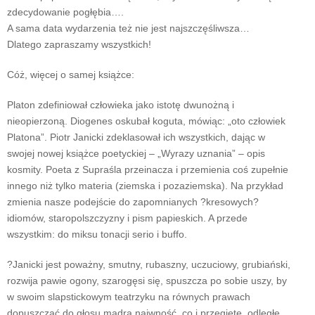
zdecydowanie pogłębia….
A sama data wydarzenia też nie jest najszczęśliwsza…
Dlatego zapraszamy wszystkich!
Cóż, więcej o samej książce:
Platon zdefiniował człowieka jako istotę dwunożną i
nieopierzoną. Diogenes oskubał koguta, mówiąc: „oto człowiek
Platona”. Piotr Janicki zdeklasował ich wszystkich, dając w
swojej nowej książce poetyckiej – „Wyrazy uznania” – opis
kosmity. Poeta z Supraśla przeinacza i przemienia coś zupełnie
innego niż tylko materia (ziemska i pozaziemska). Na przykład
zmienia nasze podejście do zapomnianych ?kresowych?
idiomów, staropolszczyzny i pism papieskich. A przede
wszystkim: do miksu tonacji serio i buffo.
?Janicki jest poważny, smutny, rubaszny, uczuciowy, grubiański,
rozwija pawie ogony, szarogęsi się, spuszcza po sobie uszy, by
w swoim slapstickowym teatrzyku na równych prawach
dopuszczać do głosu mądrą naiwność, co i przegięte, odległe