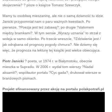
skojarzenia? ? pisze o książce Tomasz Szewczyk.
Mamy tu osobliwą mieszaninę, ale nie o samą dziwność tu idzie.
Janicki przypomniał nam o paru ważnych kwestiach. Po
pierwsze, ?Poezja jest też zabawą?; po drugie ?slalomem
między bramkami?. W tym sensie „Wyrazy uznania” to strzał z
woleja w samo okienko. Po trzecie wreszcie, ?Zdziwienie jest /
jak odrąbana od prognozy pogody chmura?. Nie dziwmy się
więc, że prognoza na lekturę tej książki jest wielce obiecująca.
Piotr Janicki
? poeta, ur 1974 r. w Białymstoku, obecnie
mieszka w Supraślu. W 2006 r. wydał tom wierszy ?Nadal
aksamit?; współautor portalu ?Cyc gada?; drukował wiersze w
branżowych pismach.
Projekt sfinansowany przez akcję na portalu polakpotrafi.pl