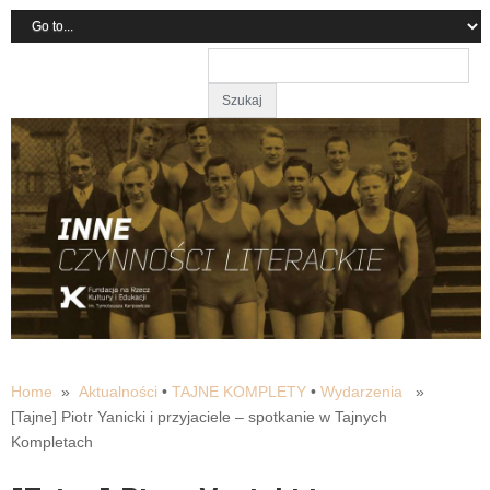
Home
»
Aktualności
•
TAJNE KOMPLETY
•
Wydarzenia
»
[Tajne] Piotr Yanicki i przyjaciele – spotkanie w Tajnych
Kompletach