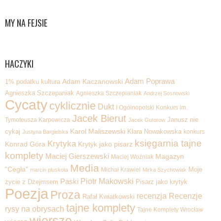
MY NA FEJSIE
HACZYKI
Adam Poprawa
1% podatku kultura
Adam Kaczanowski
Agnieszka Szczepaniak
Agnieszka Szczepianiak
Andrzej Sosnowski
Cycaty
cyklicznie
Dukt
I Ogólnopolski Konkurs im.
Jacek Bierut
Tymoteusza Karpowicza
Janusz nie
Jacek Gutorow
Karol Maliszewski
cykaj
Klara Nowakowska
konkurs
Justyna Bargielska
księgarnia tajne
Krytyka
Krytyk jako pisarz
Konrad Góra
komplety
Maciej Gierszewski
Magazyn
Maciej Woźniak
Media
"Cegła"
Michał Krawiel
Moje
marcin pluskota
Mirka Szychowiak
Piotr Makowski
Paski
życie z Dżejmsem
Pisarz jako krytyk
Poezja
Proza
recenzja
Recenzje
Rafał Kwiatkowski
tajne komplety
rysy na obrysach
Tajne Komplety Wrocław
wiersze