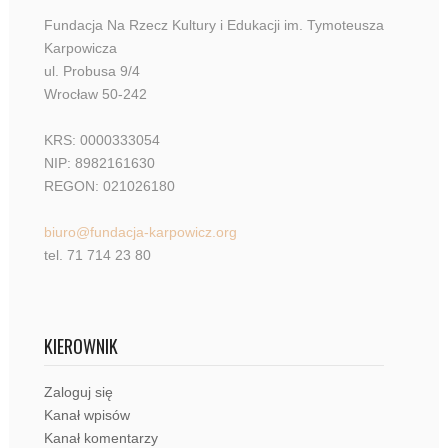
Fundacja Na Rzecz Kultury i Edukacji im. Tymoteusza
Karpowicza
ul. Probusa 9/4
Wrocław 50-242
KRS: 0000333054
NIP: 8982161630
REGON: 021026180
biuro@fundacja-karpowicz.org
tel. 71 714 23 80
KIEROWNIK
Zaloguj się
Kanał wpisów
Kanał komentarzy