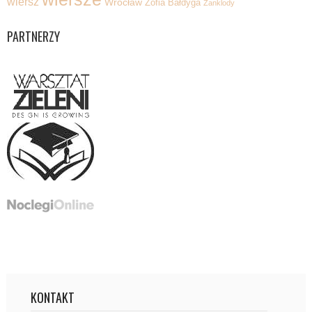
wiersz
Wrocław
Zofia Bałdyga
Żanklody
PARTNERZY
KONTAKT