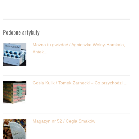
Podobne artykuły
Można tu gwizdać / Agnieszka Wolny-Hamkało,
Antek...
Gosia Kulik / Tomek Żarnecki – Co przychodzi ...
Magazyn nr 52 / Cegła Smaków