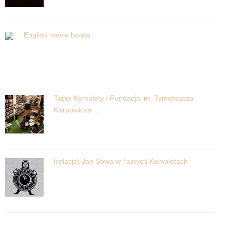
English movie books
Tajne Komplety / Fundacja im. Tymoteusza
Karpowicza ...
[relacje] Jan Sowa w Tajnych Kompletach