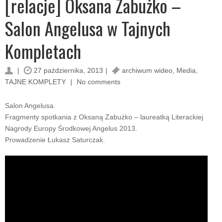
[relacje] Oksana Zabużko –
Salon Angelusa w Tajnych
Kompletach
27 października, 2013
archiwum wideo
,
Media
,
TAJNE KOMPLETY
No comments
Salon Angelusa.
Fragmenty spotkania z Oksaną Zabużko – laureatką Literackiej
Nagrody Europy Środkowej Angelus 2013.
Prowadzenie Łukasz Saturczak.