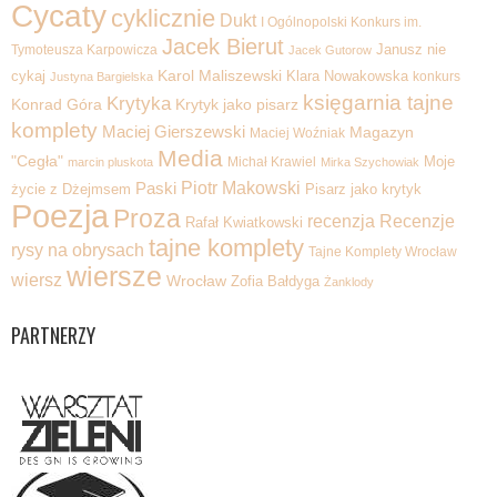
Cycaty
cyklicznie
Dukt
I Ogólnopolski Konkurs im.
Jacek Bierut
Tymoteusza Karpowicza
Janusz nie
Jacek Gutorow
Karol Maliszewski
cykaj
Klara Nowakowska
konkurs
Justyna Bargielska
księgarnia tajne
Krytyka
Krytyk jako pisarz
Konrad Góra
komplety
Maciej Gierszewski
Magazyn
Maciej Woźniak
Media
"Cegła"
Michał Krawiel
Moje
marcin pluskota
Mirka Szychowiak
Piotr Makowski
Paski
życie z Dżejmsem
Pisarz jako krytyk
Poezja
Proza
recenzja
Recenzje
Rafał Kwiatkowski
tajne komplety
rysy na obrysach
Tajne Komplety Wrocław
wiersze
wiersz
Wrocław
Zofia Bałdyga
Żanklody
PARTNERZY