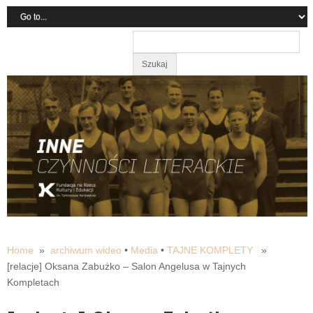
Home
»
archiwum wideo
•
Media
•
TAJNE KOMPLETY
»
[relacje] Oksana Zabużko – Salon Angelusa w Tajnych
Kompletach