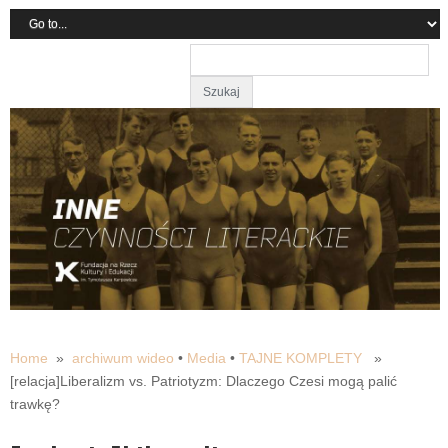
Home
»
archiwum wideo
•
Media
•
TAJNE KOMPLETY
»
[relacja]Liberalizm vs. Patriotyzm: Dlaczego Czesi mogą palić
trawkę?