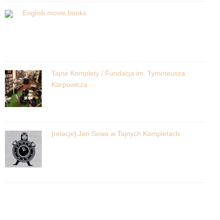
English movie books
Tajne Komplety / Fundacja im. Tymoteusza
Karpowicza ...
[relacje] Jan Sowa w Tajnych Kompletach