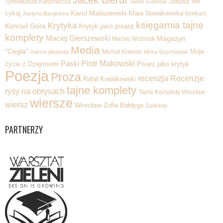
Tymoteusza Karpowicza
Janusz nie
Jacek Gutorow
Karol Maliszewski
cykaj
Klara Nowakowska
konkurs
Justyna Bargielska
księgarnia tajne
Krytyka
Krytyk jako pisarz
Konrad Góra
komplety
Maciej Gierszewski
Magazyn
Maciej Woźniak
Media
"Cegła"
Michał Krawiel
Moje
marcin pluskota
Mirka Szychowiak
Piotr Makowski
Paski
życie z Dżejmsem
Pisarz jako krytyk
Poezja
Proza
recenzja
Recenzje
Rafał Kwiatkowski
tajne komplety
rysy na obrysach
Tajne Komplety Wrocław
wiersze
wiersz
Wrocław
Zofia Bałdyga
Żanklody
PARTNERZY