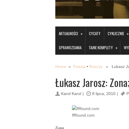
»
»
AKTUALNOŚCI
CYCATY
CYKLICZNIE
»
SPRAWOZDANIA
TAJNE KOMPLETY
WY
Home
»
Poezja
•
Rzeczy
» Łukasz Jar
Łukasz Jarosz: Zona
Karol Karol
8 lipca, 2010
P
ffffound.com
Zona