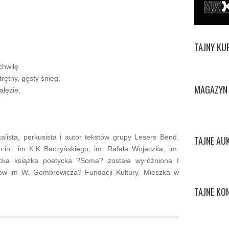
TAJNY KU
chwilę
ętny, gęsty śnieg.
MAGAZYN 
ałęzie.
lista, perkusista i autor tekstów grupy Lesers Bend.
TAJNE AU
.in.: im K.K Baczyńskiego, im. Rafała Wojaczka, im.
ncka książka poetycka ?Soma? została wyróżniona I
w im W. Gombrowicza? Fundacji Kultury. Mieszka w
TAJNE KO