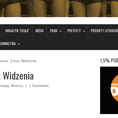
»
»
MAGAZYN "CEGŁA"
MEDIA
PASKI
PRETEXTY
PROJEKTY LITERAC
»
DAWNICTWA
1,5% POD
osz: Zona; Widzenia
; Widzenia
oezja
,
Rzeczy
1 Comment