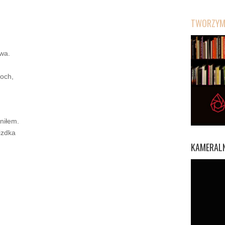
TWORZYMY
ewa.
roch,
niłem.
izdka
KAMERALN