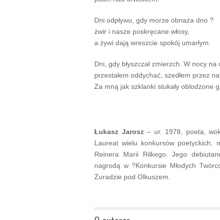
Dni odpływu, gdy morze obnaża dno ?
żwir i nasze poskręcane włosy,
a żywi dają wreszcie spokój umarłym.
Dni, gdy błyszczał zmierzch. W nocy na 
przestałem oddychać, szedłem przez natr
Za mną jak szklanki stukały oblodzone g
Łukasz Jarosz
– ur. 1978, poeta, woka
Laureat wielu konkursów poetyckich, m
Reinera Marii Rilkego. Jego debiuta
nagrodą w ?Konkursie Młodych Twórcó
Żuradzie pod Olkuszem.