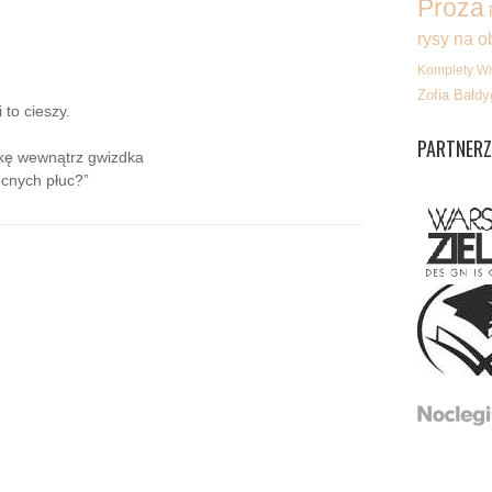
Proza
rysy na o
Komplety W
Zofia Bałdy
 to cieszy.
:
PARTNERZ
lkę wewnątrz gwizdka
cnych płuc?”