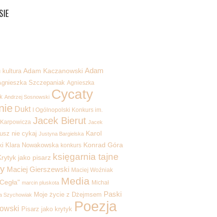
SIE
Adam
kultura
Adam Kaczanowski
Agnieszka Szczepaniak
Agnieszka
Cycaty
k
Andrzej Sosnowski
nie
Dukt
I Ogólnopolski Konkurs im.
Jacek Bierut
 Karpowicza
Jacek
Karol
usz nie cykaj
Justyna Bargielska
i
Konrad Góra
Klara Nowakowska
konkurs
księgarnia tajne
rytyk jako pisarz
y
Maciej Gierszewski
Maciej Woźniak
Media
Cegła"
Michał
marcin pluskota
Paski
Moje życie z Dżejmsem
a Szychowiak
Poezja
kowski
Pisarz jako krytyk