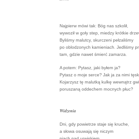
Najpierw mówi tak: Bóg nas szkolił,
wywoził w goły step, miedzy krótkie drz
Byliśmy malutcy, skurczeni pełzaliśmy
po oblodzonych kamieniach. Jedliśmy p
tam, gdzie nawet śmierć zamarza.
A potem: Pytasz, jaki byłem ja?
Pytasz o moje serce? Jak ja za nimi tęsk
Kojarzysz tę malutką kulkę wewnątrz gw
poruszaną oddechem mocnych płuc?
Widzenia
Dni, gdy powietrze staje się kruche,
a słowa osuwają się niczym
piach nad urwiskiem.