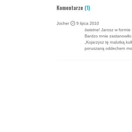
Komentarze
(1)
Jocher
9 lipca 2010
świetne! Jarosz w formie i
Bardzo mnie zastanowiło
„Kojarzysz tę malutką ku
poruszaną oddechem mo