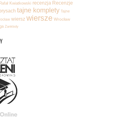
recenzja
Recenzje
Rafał Kwiatkowski
tajne komplety
brysach
Tajne
wiersze
wiersz
Wrocław
rocław
ga
Żanklody
Y