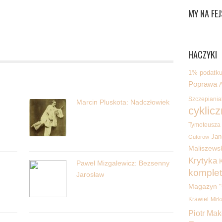
MY NA FEJ
HACZYKI
1% podatku 
Poprawa
Szczepiania
Marcin Pluskota: Nadczłowiek
cyklicz
Tymoteusza
Jan
Gutorow
Maliszewsk
Krytyka
K
Paweł Mizgalewicz: Bezsenny
komplet
Jarosław
Magazyn "
Krawiel
Mirk
Piotr Ma