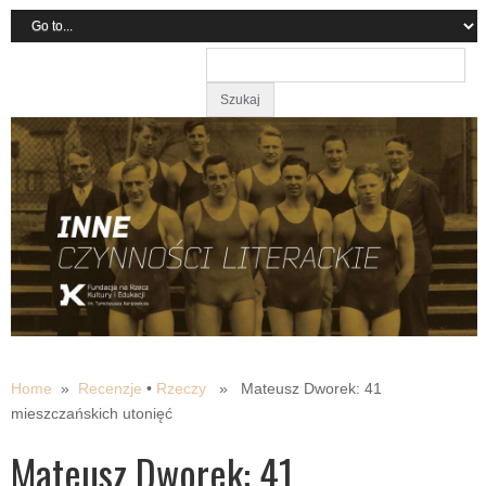
Home
»
Recenzje
•
Rzeczy
» Mateusz Dworek: 41
mieszczańskich utonięć
Mateusz Dworek: 41