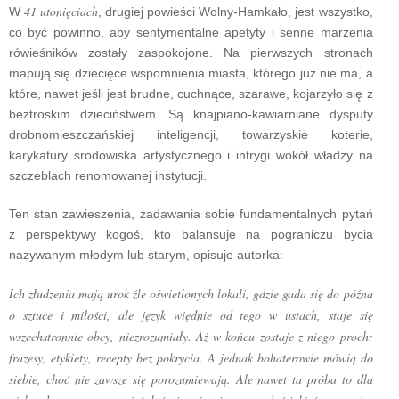
41 utonięciach
W
, drugiej powieści Wolny-Hamkało, jest wszystko,
co być powinno, aby sentymentalne apetyty i senne marzenia
rówieśników zostały zaspokojone. Na pierwszych stronach
mapują się dziecięce wspomnienia miasta, którego już nie ma, a
które, nawet jeśli jest brudne, cuchnące, szarawe, kojarzyło się z
beztroskim dzieciństwem. Są knajpiano-kawiarniane dysputy
drobnomieszczańskiej inteligencji, towarzyskie koterie,
karykatury środowiska artystycznego i intrygi wokół władzy na
szczeblach renomowanej instytucji.
Ten stan zawieszenia, zadawania sobie fundamentalnych pytań
z perspektywy kogoś, kto balansuje na pograniczu bycia
nazywanym młodym lub starym, opisuje autorka:
Ich złudzenia mają urok źle oświetlonych lokali, gdzie gada się do późna
o sztuce i miłości, ale język więdnie od tego w ustach, staje się
wszechstronnie obcy, niezrozumiały. Aż w końcu zostaje z niego proch:
frazesy, etykiety, recepty bez pokrycia. A jednak bohaterowie mówią do
siebie, choć nie zawsze się porozumiewają. Ale nawet ta próba to dla