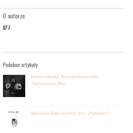
O autorze
grz
Podobne artykuły
Hanna Główka: Brzoska/Gawroński.
Zapominanie [Rec...
Marianna Świerczyńska: [rec. „Psalmów”]