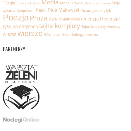
Media
"Cegła"
Michał Krawiel
Moje
marcin pluskota
Mirka Szychowiak
Piotr Makowski
Paski
życie z Dżejmsem
Pisarz jako krytyk
Poezja
Proza
recenzja
Recenzje
Rafał Kwiatkowski
tajne komplety
rysy na obrysach
Tajne Komplety Wrocław
wiersze
wiersz
Wrocław
Zofia Bałdyga
Żanklody
PARTNERZY