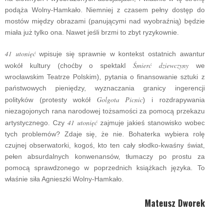
podąża Wolny-Hamkało. Niemniej z czasem pełny dostęp do
mostów między obrazami (panującymi nad wyobraźnią) będzie
miała już tylko ona. Nawet jeśli brzmi to zbyt ryzykownie.
41 utonięć
wpisuje się sprawnie w kontekst ostatnich awantur
Śmierć dziewczyny
wokół kultury (choćby o spektakl
we
wrocławskim Teatrze Polskim), pytania o finansowanie sztuki z
państwowych pieniędzy, wyznaczania granicy ingerencji
Golgota Picnic
polityków (protesty wokół
) i rozdrapywania
niezagojonych rana narodowej tożsamości za pomocą przekazu
41 utonięć
artystycznego. Czy
zajmuje jakieś stanowisko wobec
tych problemów? Zdaje się, że nie. Bohaterka wybiera rolę
czujnej obserwatorki, kogoś, kto ten cały słodko-kwaśny świat,
pełen absurdalnych konwenansów, tłumaczy po prostu za
pomocą sprawdzonego w poprzednich książkach języka. To
właśnie siła Agnieszki Wolny-Hamkało.
Mateusz Dworek