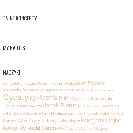
TAJNE KONCERTY
MY NA FEJSIE
HACZYKI
Adam Poprawa
1% podatku kultura
Adam Kaczanowski
Agnieszka Szczepaniak
Agnieszka Szczepianiak
Andrzej Sosnowski
Cycaty
cyklicznie
Dukt
I Ogólnopolski Konkurs im.
Jacek Bierut
Tymoteusza Karpowicza
Janusz nie
Jacek Gutorow
Karol Maliszewski
cykaj
Klara Nowakowska
konkurs
Justyna Bargielska
księgarnia tajne
Krytyka
Krytyk jako pisarz
Konrad Góra
komplety
Maciej Gierszewski
Magazyn
Maciej Woźniak