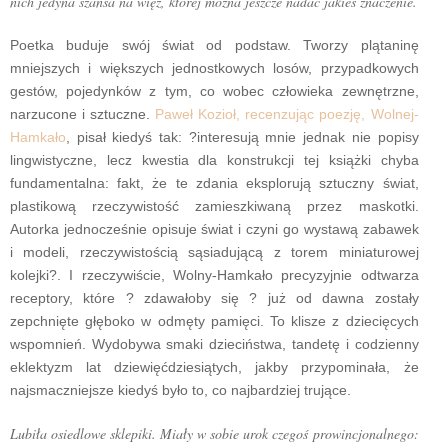
nich jedyna szansa na więź, której można jeszcze nadać jakieś znaczenie.
Poetka buduje swój świat od podstaw. Tworzy plątaninę
mniejszych i większych jednostkowych losów, przypadkowych
gestów, pojedynków z tym, co wobec człowieka zewnętrzne,
narzucone i sztuczne.
Paweł Kozioł, recenzując poezję, Wolnej-
Hamkało
, pisał kiedyś tak: ?interesują mnie jednak nie popisy
lingwistyczne, lecz kwestia dla konstrukcji tej książki chyba
fundamentalna: fakt, że te zdania eksplorują sztuczny świat,
plastikową rzeczywistość zamieszkiwaną przez maskotki.
Autorka jednocześnie opisuje świat i czyni go wystawą zabawek
i modeli, rzeczywistością sąsiadującą z torem miniaturowej
kolejki?. I rzeczywiście, Wolny-Hamkało precyzyjnie odtwarza
receptory, które ? zdawałoby się ? już od dawna zostały
zepchnięte głęboko w odmęty pamięci. To klisze z dziecięcych
wspomnień. Wydobywa smaki dzieciństwa, tandetę i codzienny
eklektyzm lat dziewięćdziesiątych, jakby przypominała, że
najsmaczniejsze kiedyś było to, co najbardziej trujące.
Lubiła osiedlowe sklepiki. Miały w sobie urok czegoś prowincjonalnego: