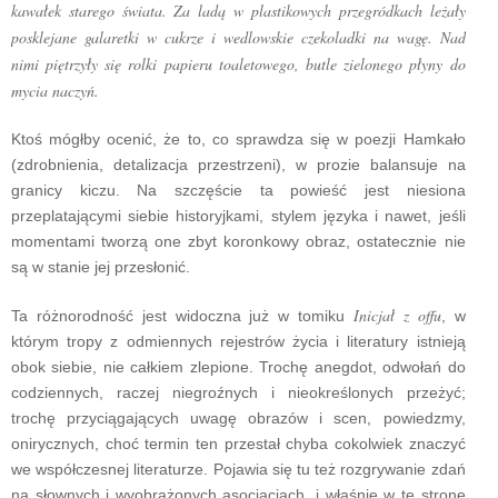
kawałek starego świata. Za ladą w plastikowych przegródkach leżały
posklejane galaretki w cukrze i wedlowskie czekoladki na wagę. Nad
nimi piętrzyły się rolki papieru toaletowego, butle zielonego płyny do
mycia naczyń.
Ktoś mógłby ocenić, że to, co sprawdza się w poezji Hamkało
(zdrobnienia, detalizacja przestrzeni), w prozie balansuje na
granicy kiczu. Na szczęście ta powieść jest niesiona
przeplatającymi siebie historyjkami, stylem języka i nawet, jeśli
momentami tworzą one zbyt koronkowy obraz, ostatecznie nie
są w stanie jej przesłonić.
Inicjał z offu
Ta różnorodność jest widoczna już w tomiku
, w
którym tropy z odmiennych rejestrów życia i literatury istnieją
obok siebie, nie całkiem zlepione. Trochę anegdot, odwołań do
codziennych, raczej niegroźnych i nieokreślonych przeżyć;
trochę przyciągających uwagę obrazów i scen, powiedzmy,
onirycznych, choć termin ten przestał chyba cokolwiek znaczyć
we współczesnej literaturze. Pojawia się tu też rozgrywanie zdań
na słownych i wyobrażonych asocjacjach, i właśnie w tę stronę