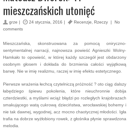
mieszczańskich utonięć
grze
24 stycznia, 2016
Recenzje
,
Rzeczy
No
comments
Mieszczańska, skonstruowana za pomocą oniryczno-
sentymentalnej narracji, najnowsza powieść Agnieszki Wolny-
Hamkało to opowieść, w której każdy szczegół jest obdarzony
osobnym głosem i dokłada do brzmienia całości wyjątkową
barwę. Nie w imię realizmu, raczej w imię efektu estetycznego.
Pierwsze wrażenia łechcą czytelniczą próżność ? oto ciąg dalszy
łabędziego śpiewu pokolenia, które nieuchronnie dobija
czterdziestki, a myślami wciąż błądzi po rozległych krajobrazach
smakującego watą cukrową dzieciństwa, wrocławskiej bohemy i
nie tak dawnej, wygodnej, acz mocno chaotycznej młodości. Igła
trafia na dobrze wyżłobiony rowek, z głośnika płynie sprawdzona
melodia.